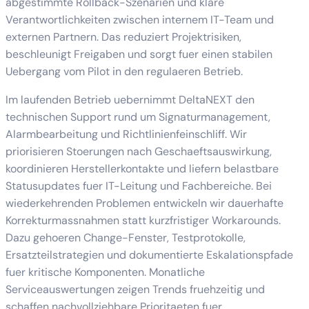
abgestimmte Rollback-Szenarien und klare
Verantwortlichkeiten zwischen internem IT-Team und
externen Partnern. Das reduziert Projektrisiken,
beschleunigt Freigaben und sorgt fuer einen stabilen
Uebergang vom Pilot in den regulaeren Betrieb.
Im laufenden Betrieb uebernimmt DeltaNEXT den
technischen Support rund um Signaturmanagement,
Alarmbearbeitung und Richtlinienfeinschliff. Wir
priorisieren Stoerungen nach Geschaeftsauswirkung,
koordinieren Herstellerkontakte und liefern belastbare
Statusupdates fuer IT-Leitung und Fachbereiche. Bei
wiederkehrenden Problemen entwickeln wir dauerhafte
Korrekturmassnahmen statt kurzfristiger Workarounds.
Dazu gehoeren Change-Fenster, Testprotokolle,
Ersatzteilstrategien und dokumentierte Eskalationspfade
fuer kritische Komponenten. Monatliche
Serviceauswertungen zeigen Trends fruehzeitig und
schaffen nachvollziehbare Prioritaeten fuer