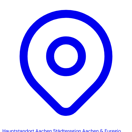
Hauptstandort
Aachen
Städteregion Aachen & Euregio