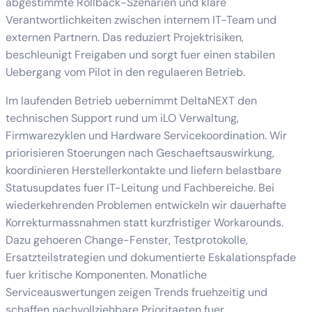
abgestimmte Rollback-Szenarien und klare
Verantwortlichkeiten zwischen internem IT-Team und
externen Partnern. Das reduziert Projektrisiken,
beschleunigt Freigaben und sorgt fuer einen stabilen
Uebergang vom Pilot in den regulaeren Betrieb.
Im laufenden Betrieb uebernimmt DeltaNEXT den
technischen Support rund um iLO Verwaltung,
Firmwarezyklen und Hardware Servicekoordination. Wir
priorisieren Stoerungen nach Geschaeftsauswirkung,
koordinieren Herstellerkontakte und liefern belastbare
Statusupdates fuer IT-Leitung und Fachbereiche. Bei
wiederkehrenden Problemen entwickeln wir dauerhafte
Korrekturmassnahmen statt kurzfristiger Workarounds.
Dazu gehoeren Change-Fenster, Testprotokolle,
Ersatzteilstrategien und dokumentierte Eskalationspfade
fuer kritische Komponenten. Monatliche
Serviceauswertungen zeigen Trends fruehzeitig und
schaffen nachvollziehbare Prioritaeten fuer