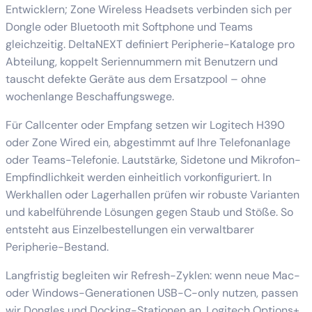
Entwicklern; Zone Wireless Headsets verbinden sich per
Dongle oder Bluetooth mit Softphone und Teams
gleichzeitig. DeltaNEXT definiert Peripherie-Kataloge pro
Abteilung, koppelt Seriennummern mit Benutzern und
tauscht defekte Geräte aus dem Ersatzpool – ohne
wochenlange Beschaffungswege.
Für Callcenter oder Empfang setzen wir Logitech H390
oder Zone Wired ein, abgestimmt auf Ihre Telefonanlage
oder Teams-Telefonie. Lautstärke, Sidetone und Mikrofon-
Empfindlichkeit werden einheitlich vorkonfiguriert. In
Werkhallen oder Lagerhallen prüfen wir robuste Varianten
und kabelführende Lösungen gegen Staub und Stöße. So
entsteht aus Einzelbestellungen ein verwaltbarer
Peripherie-Bestand.
Langfristig begleiten wir Refresh-Zyklen: wenn neue Mac-
oder Windows-Generationen USB-C-only nutzen, passen
wir Dongles und Docking-Stationen an. Logitech Options+